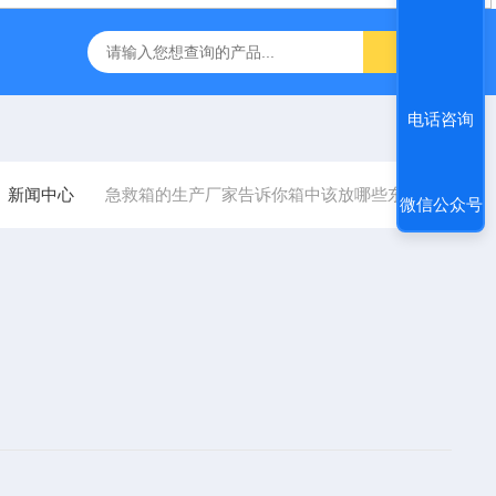
FT-1000非接触眼压计
inbody人体成分J30儿童型
飞利浦
电话咨询
新闻中心
急救箱的生产厂家告诉你箱中该放哪些东西
微信公众号