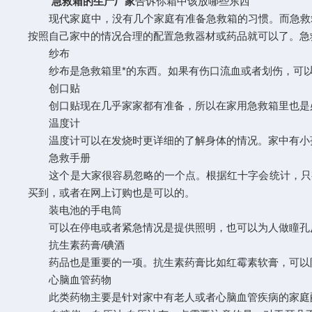
急救箱的生产厂家
告诉你箱中该放哪些东西
现代家庭中，没有几个家庭有准备急救箱的习惯。而
按照自己家中的情况合理的配置急救器材或药品就可以了。急救箱里面
纱布
纱布是急救箱里*的东西。如果有伤口流血或者划伤，可以用纱布及
创口贴
创口贴现在几乎家家都有准备，所以在家用急救箱里也是必须
温度计
温度计可以在发烧时更详细的了解身体的情况。家中有小孩就更
急救手册
这个是大家很容易忽略的一个点。根据红十字会统计，
买到，或者在网上订购也是可以的。
装电池的手电筒
可以在停电或者紧急情况是提供照明，也可以为人做瞳孔反应
抗生素药膏/碘酒
药品也是重要的一项。抗生素药膏比如红霉素软膏，可以防
心脑血管药物
此类药物主要是针对家中有老人或者心脑血管疾病的家庭配备。除了