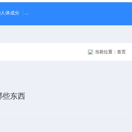
370人体成分
AR-1日本尼德克NIDEK ARK-1自动电脑验光仪
当前位置：
首页
哪些东西