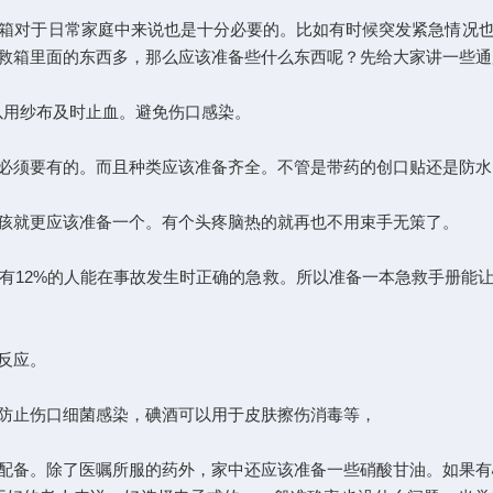
急救箱对于日常家庭中来说也是十分必要的。比如有时候突发紧急情况也可以
的东西多，那么应该准备些什么东西呢？先给大家讲一些通用的器
时止血。避免伤口感染。
要有的。而且种类应该准备齐全。不管是带药的创口贴还是防水
应该准备一个。有个头疼脑热的就再也不用束手无策了。
只有12%的人能在事故发生时正确的急救。所以准备一本急救手册能
。
止伤口细菌感染，碘酒可以用于皮肤擦伤消毒等，
医嘱所服的药外，家中还应该准备一些硝酸甘油。如果有心绞痛