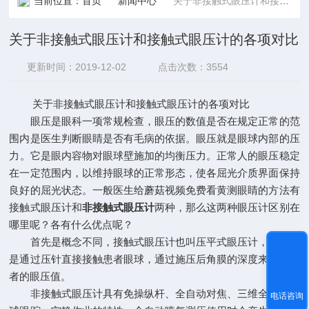
当前位置：
首页
新闻中心
关于非接触式眼压计和接触式眼压计的各项对比
关于非接触式眼压计和接触式眼压计的各项对比
更新时间：2019-12-02
点击次数：3554
关于非接触式眼压计和接触式眼压计的各项对比
眼压是眼科一项常规检查，眼压的数值是否在规定正常的范
围内是医生判断眼睛是否有毛病的依据。眼压就是眼球内部的压
力。它是眼内容物对眼球壁施加的均衡压力。正常人的眼压稳定
在一定范围内，以维持眼球的正常形态，使各屈光介质界面保持
良好的屈光状态。一般医生给蘑菇视频免费看黄测眼睛的方法有
接触式眼压计和
非接触式眼压计
两种，那么这两种眼压计区别在
哪里呢？各有什么优点呢？
首先是概念不同，接触式眼压计也叫压平式眼压计，其原理
是通过压针直接接触患者眼球，通过施压后角膜的深度来却准患
者的眼压值。
非接触式眼压计具有免操纵杆、全自动对焦、三维全自动眼
电话咨询