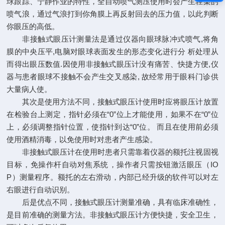
球跟踪、宁静作业的特性，全自动喷气测压使用时会产生轻柔的
喷气浪，通过气浪打到你角膜上再反射回去的压力值，以此判断
你眼压的高低。
非接触式眼压计测量法是通过仪器向眼球脉冲式喷气,将角
膜的中央压平,电脑对眼球表面发生的形态变化进行分 析处理从
而得出眼压数值.因使用非接触式眼压计没有痛苦、快捷方便,仪
器与患者眼球不接触不会产生交叉感染, 故经常用于眼科门诊供
大量病人使。
其次是使用方法不同，接触式眼压计使用时应将眼压计放置
在检验台上测定，指针必须在“0”位上才能使用，如果不在“0”位
上，必须调整指针位置，使指针到达“0”位。 而且在使用前必须
使用酒精消毒，以免使用时对患者产生感染。
非接触式眼压计在使用时患者只需靠着仪器的额托注视固视
目标，免操作杆自动对焦系统，操作者只需按钮激活眼压（IO
P）测量程序。额托的左右滑动，内部已经升级的软件可以对左
右眼进行自动识别。
后是优点不同，接触式眼压计测量准确，具有临床准确性，
是目前准确的测量方法。非接触式眼压计方便快捷，安全卫生，