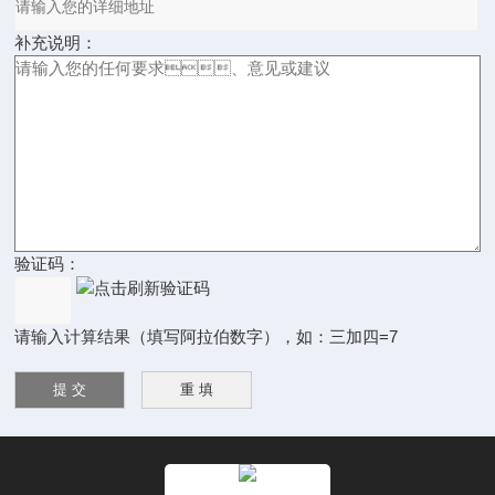
补充说明：
验证码：
请输入计算结果（填写阿拉伯数字），如：三加四=7