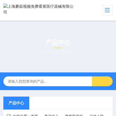
产品中心
PRODUCT CENTER
产品中心