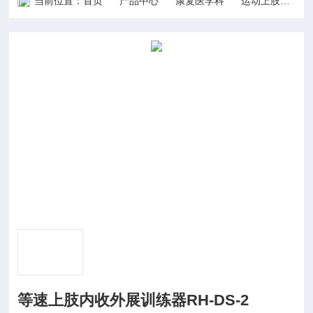
当前位置：
首页
产品中心
康复医学科
运动上肢系列
等速上肢内收外展训练器RH-DS-2