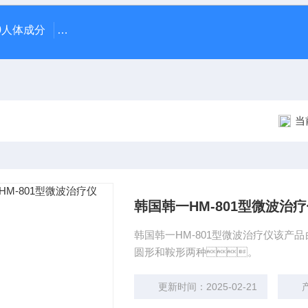
370人体成分
AR-1日本尼德克NIDEK ARK-1自动电脑验光仪
当前
韩国韩一HM-801型微波治
韩国韩一HM-801型微波治疗仪该
圆形和鞍形两种。
更新时间：2025-02-21
产