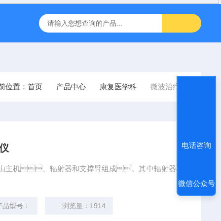
FT-1000非接触眼压计
inbody人体成分J30儿童型
飞利浦
位置：
首页
产品中心
康复医学科
微波治疗仪
电话咨询
疗仪
产品由主机、辐射器和支撑臂组成。其中辐射器有
微信公众号
品型号：
浏览量：1914