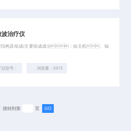
维微波治疗仪
治疗仪结构及组成/主要组成成分：由主机、辐
品型号：
浏览量：5973
末页 跳转到第
页