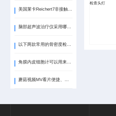
美国莱卡Reichert7非接触眼压计的使用注意事项
脑部超声波治疗仪采用哪些治疗原理呢？
以下两款常用的骨密度检测仪区别在哪里呢？
角膜内皮细胞计可以用来分析哪些指标参数呢？
蘑菇视频MV看片便捷、易于操作