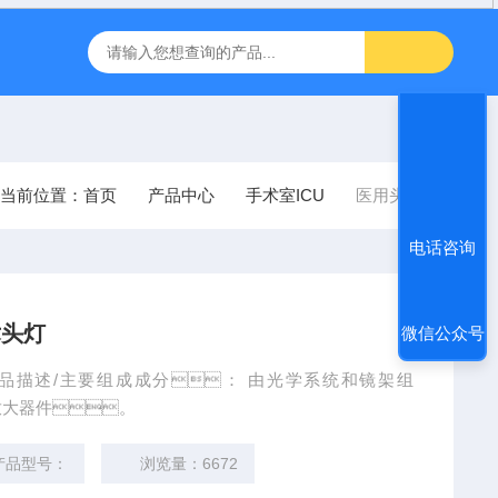
FT-1000非接触眼压计
inbody人体成分J30儿童型
飞利浦
当前位置：
首页
产品中心
手术室ICU
医用头灯
电话咨询
术头灯
微信公众号
头灯产品描述/主要组成成分： 由光学系统和镜架组
放大器件。
品型号：
浏览量：6672