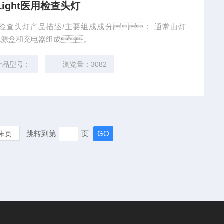
oLight医用检查头灯
ight医用检查头灯产品描述/主要组成成分： 通常由灯
电源盒和充电器组成。
产品型号：
浏览量：3082
跳转到第
页
末页