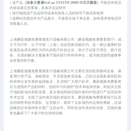
1.该产品
（
加拿大赛康SciCan STATIM 2000S卡式灭菌器
）
可能
含有禁忌
内容或者注意事项，具体详见说明书
2.请仔细阅读产品说明书或者在医务人员的指导下购买和使用
3.该网站页面仅作为产品展示，不接受在线下单交易，如有需求请电话详
询客服人员。
上海蘑菇视频免费看黄医疗器械有限公司（蘑菇视频免费看黄医疗）成
立于
2015年，位于中国（上海）自由贸易试验区内，是一家以健康科技
发展及临床实用性为导向的医疗科技企业，致力于以医疗理念、医疗设
备、完善的解决方案服务于国内医疗和科研单位，成为推进国民健康事
业发展的积力量。
上海蘑菇视频免费看黄医疗器械有限公司主要经营的医用眼科设备、康
复理疗类产品、体检类设、手术室急救室设备，已经过全国多家医院和
科研单位多年来的临床验证，且深得广大用户好评。蘑菇视频免费看黄
在引进国外产品的同时，也积学习外国的*技术和临床经验，时刻关注医
疗域的新动向和新发展，多次推动和组织国外家到中国进行产品培训和
学术交流，实现了业内相关域的资源共享。蘑菇视频免费看黄医疗以其
业的销售和技术团队、运营能力，获得了众多国内外品牌的青睐，达成
战略协议并保持有长期广泛的合作。同时在业内良好的信誉、完善的服
务也赢得了广大客户的支持和信赖。