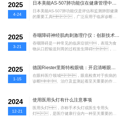
案。那么，如何正确使用24小时动态
日本美能AS-507肺功能仪在健康管理中的角色
2025
速度与血管的弹性和僵硬程度密切相关。当
血压监护仪进行血压管理呢？1、了解
动脉硬化发生时，血管壁的弹性降
日本美能AS-507肺功能仪是评估和监测肺部健康
动态血压监护仪的功能动态血压监护仪（ABPM）
4-24
低，导致脉搏波传播速度加快。通
的重要工具，广泛应用于临床诊断和
是一种通过贴身佩戴监测设备，持续记录全
过测量脉搏波在两个检测...
健康管理中。它通过测量肺部容量、
天候血压变化的仪器。与传统的血压测量方
气流量和气体交换能力等多个指标，帮
式不同，动态血压监测能够更全面地反映
助医生评估呼吸系统的功能，及时发现潜
吞咽障碍神经肌肉刺激理疗仪：创新技术助力康复
2025
一个人在日常活动中的血压波动，包括清
在的肺部疾病。随着科技的进步，肺
晨起床、运动、工作、休
吞咽障碍是一种常见的临床症状，表现为食
功能仪不仅提高了早期诊断的准确性，还
3-21
息等时段的变化。这使得医生能够准确评
物从口腔输送到胃的过程发生障碍，它
为慢性疾病的管理和预防提供了有力支
估血压是否...
不仅影响患者的日常饮食，还可能导致
持。日本美能AS-507肺功能仪的基本
营养不良、吸入性肺炎等并发症，严
功能AS-507肺功能仪通过检测多项参数来评估肺
重威胁患者的生命安全。近年
德国Riester里斯特检眼镜：开启清晰眼底检查新时代
2025
部健康。常见的检测项目包括用力肺活量
来，随着医疗技术的不断进步，
（FVC）、一秒钟用力呼气量
在眼科医疗领域，眼底检查对于疾病的
吞咽障碍神经肌肉刺激理疗仪作为一种创新的治
1-15
（FEV1）、最大呼气流速（PEF）
诊断、治疗及监测起着至关重要的作
疗手段，正逐步成为吞咽障碍患者康复的重
等。这些数...
用。德国Riester里斯特检眼镜凭借其优秀
要辅助工具。一、吞咽障碍的成因
性能，为眼科医生带来全新的眼底检查体
与影响吞咽障碍的成因多种多样，包括
验，开启了清晰眼底检查的新时
使用医用头灯有什么注意事项
2024
口、咽、食管疾患，脑
代。德国Riester里斯特检眼镜凝聚了德
神经、延髓病变，假性延髓
医用头灯，亦称手术头灯或医生专用头
国精湛的光学技术。其配备的高品质光
12-21
麻痹，锥体外系疾病，肌病
灯，是医疗健康行业内一种至关重要的照
学镜片，经过精密研磨和镀膜处
等。这些病因可能导致喉部及周边吞咽相
明设备，特别设计用于提供明亮、
理，能够减少光线散射和色
关肌群的功能受损，进而影响患者的吞咽功
高对比度、无影的光线，帮助医生在
差，提供清晰、锐利的眼底图