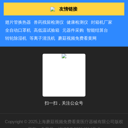
动：检查前应避免剧烈运动，以免导致眼
友情链接
压异常波动，影响检查结果的准确性。3.摘除
隐形眼镜：检查时应避免佩戴隐形眼镜，
翅片管换热器
兽药残留检测仪
健康检测仪
封箱机厂家
以免干扰测量过程或...
全自动口罩机
高低温试验箱
元器件采购
智能结算台
转轮除湿机
等离子清洗机
蘑菇视频免费看黄网
扫一扫，关注公众号
Copyright © 2025上海蘑菇视频免费看黄医疗器械有限公司版权