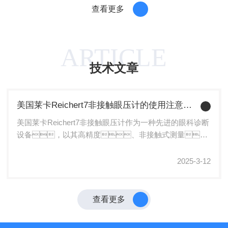
能...
手术、检查或精细操作过程中获得最佳视
像。无论是细微的血管纹理，还
查看更多
野。使用医用头灯虽然能显著增强医护人
是视网膜上的微小病变，都能在医生的
员在诊疗过程中的视线效果，但为了确
视野中清晰呈现。这种高清晰度的成
保其性能的充分发挥及用户的健康安全，有
像效果，让医生可以更准确地观察眼底
一些注意事项需谨记：1.清洁与消毒-每日清
ARTICLE
结构，捕捉早期病变迹象，...
洁：使用前后，应使用柔软的
技术文章
干净布料轻轻擦拭头灯的外表面，避免划
伤透明镜头。-深度消毒：按照厂家指
导书使用医用级别的消毒剂对整个设备进行消
毒，尤其是头部接触部位，以...
美国莱卡Reichert7非接触眼压计的使用注意事项
美国莱卡Reichert7非接触眼压计作为一种先进的眼科诊断
设备，以其高精度、非接触式测量、
快速便捷以及用户友好的特点，广泛应用于眼科临
床诊断和治疗中。为确保使用该设备的准确性和安
2025-3-12
全性，以下是详细的使用注意事项：
一、患者准备1.眼部清洁：在检查前，
患者应确保眼部干净整洁，避免化妆
查看更多
品、眼药水等物质残留，以免影响测量
结果或造成眼部不适。2.避免剧烈运