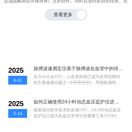
达成战略协议并保持有广泛的合作。同时在业内良好的信誉、完
善的服务也赢得了广大客户的支持和信赖。
查看更多
NEWS CENTER
新闻中心
脉搏波速测定仪基于脉搏波在血管中的传播速度来评估血管的健康状况
2025
在当今社会，心血管疾病已成为全球范围内
6-11
的主要健康问题之一。早期检测和预
防对于降低心血管疾病的发生率和死亡率至关重
要。脉搏波速测定仪作为一种先进的无
创检测工具，能够有效评估血管健康状
如何正确使用24小时动态血压监护仪进行血压管理？
2025
况，为心血管疾病的早期发现和干预提供了
随着现代医学技术的发展，24小时动态血压
有力支持。一、原理脉搏波速测
5-14
监护仪已成为高血压管理中的重要工具。
定仪基于脉搏波在血管中的传播速度来评估血管
它能够帮助医生和患者实时了解血压的波动情
的健康状况。脉搏波是由心脏的收缩与舒
况，从而提供更为精准的诊断与治疗方
张运动产生的压力波，其在血管中的传播