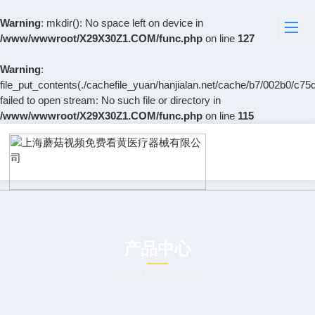
Warning
: mkdir(): No space left on device in
/www/wwwroot/X29X30Z1.COM/func.php
on line
127
Warning
:
file_put_contents(./cachefile_yuan/hanjialan.net/cache/b7/002b0/c75d
failed to open stream: No such file or directory in
/www/wwwroot/X29X30Z1.COM/func.php
on line
115
产品中心
PRODUCT CENTER