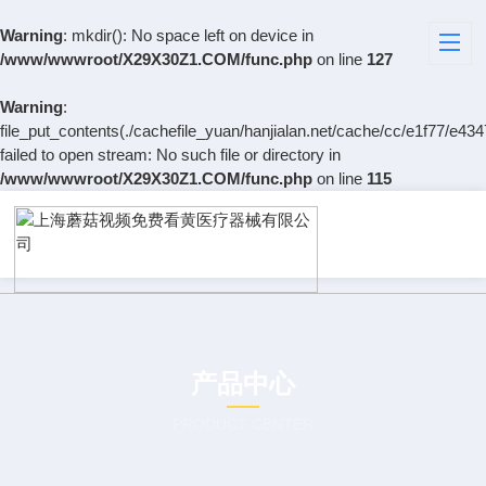
Warning
: mkdir(): No space left on device in
/www/wwwroot/X29X30Z1.COM/func.php
on line
127
Warning
:
file_put_contents(./cachefile_yuan/hanjialan.net/cache/cc/e1f77/e434
failed to open stream: No such file or directory in
/www/wwwroot/X29X30Z1.COM/func.php
on line
115
产品中心
PRODUCT CENTER