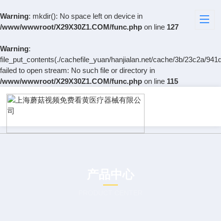
Warning
: mkdir(): No space left on device in
/www/wwwroot/X29X30Z1.COM/func.php
on line
127
Warning
:
file_put_contents(./cachefile_yuan/hanjialan.net/cache/3b/23c2a/941d
failed to open stream: No such file or directory in
/www/wwwroot/X29X30Z1.COM/func.php
on line
115
产品中心
PRODUCT CENTER